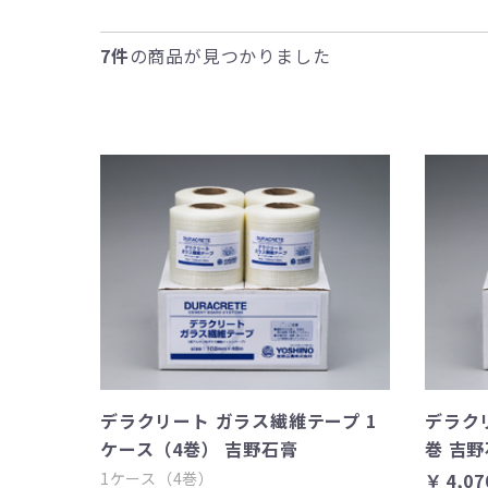
7件
の商品が見つかりました
デラクリート ガラス繊維テープ 1
デラク
ケース（4巻） 吉野石膏
巻 吉
1ケース（4巻）
￥4,07