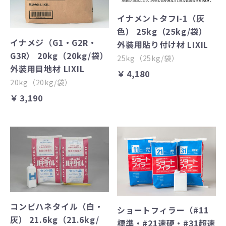
イナメントタフI-1（灰
色） 25kg（25kg/袋）
イナメジ（G1・G2R・
外装用貼り付け材 LIXIL
G3R） 20kg（20kg/袋）
25kg（25kg/袋）
外装用目地材 LIXIL
￥4,180
20kg（20kg/袋）
￥3,190
コンビハネタイル（白・
ショートフィラー（#11
灰） 21.6kg（21.6kg/
標準・#21速硬・#31超速